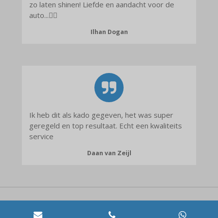
zo laten shinen! Liefde en aandacht voor de
auto...👍🏼
Ilhan Dogan
Ik heb dit als kado gegeven, het was super
geregeld en top resultaat. Echt een kwaliteits
service
Daan van Zeijl
Klik hier om alle Google reviews te bekijken