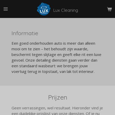
Ga
Lux Cleaning
direct
naar
de
hoofdinhoud
Informatie
Een goed onderhouden auto is meer dan alleen
mooi om te zien – het behoudt zijn waarde,
beschermt tegen slijtage en geeft elke rit een luxe
gevoel. Onze detailing diensten gaan verder dan
een standaard wasbeurt: we brengen jouw
voertuig terug in topstaat, van lak tot interieur.
Prijzen
Geen verrassingen, wel resultaat. Hieronder vind je
een duidelijke prijslijst van onze diensten. Of je nu